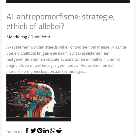
AI-antropomorfisme: strategie,
ethiek of allebei?
/
Marketing
/ Door
Peter
AI-systemen worden steeds vaker ontworpen om menselijk aan te
voelen. Chatbots krijgen een naam, spraakassistenten een
rustgevende stem en virtuele avatars tonen empathie, humor of
begrip. Deze ontwikkeling is geen toeval. Het toekennen van
menselijke eigenschappen aan technologie,…
Delen op: