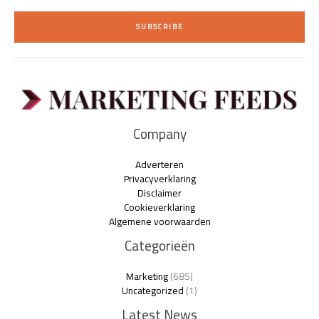
a
i
SUBSCRIBE
l
*
Company
Adverteren
Privacyverklaring
Disclaimer
Cookieverklaring
Algemene voorwaarden
Categorieën
Marketing
(685)
Uncategorized
(1)
Latest News