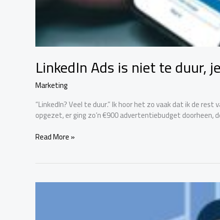
LinkedIn Ads is niet te duur, 
Marketing
“LinkedIn? Veel te duur.” Ik hoor het zo vaak dat ik de res
opgezet, er ging zo’n €900 advertentiebudget doorheen, d
Read More »
AI-
content
rankt
pas