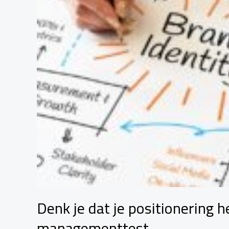
managementtest
Denk je dat je positionering h
managementtest