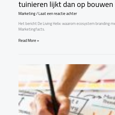
tuinieren lijkt dan op bouwen
Marketing
/
Laat een reactie achter
Het bericht De Living Helix: waarom ecosystem branding me
Marketingfacts.
Read More »
Denk
je
dat
je
positionering
helder
is?
Doe
de