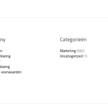
i
l
*
ny
Categorieën
en
Marketing
(682)
klaring
Uncategorized
(1)
r
klaring
 voorwaarden