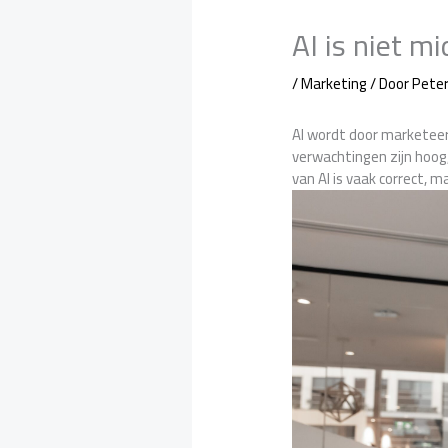
AI is niet m
/
Marketing
/ Door
Pete
AI wordt door marketeer
verwachtingen zijn hoog,
van AI is vaak correct, 