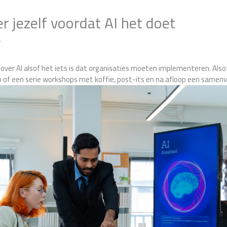
 jezelf voordat AI het doet
r
over AI alsof het iets is dat organisaties moeten implementeren. Alsof
of een serie workshops met koffie, post-its en na afloop een samen