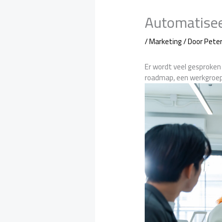
Automatiseer
/
Marketing
/ Door
Pete
Er wordt veel gesproken 
roadmap, een werkgroep 