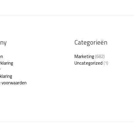
l
*
ny
Categorieën
en
Marketing
(682)
klaring
Uncategorized
(1)
r
klaring
 voorwaarden
Copyright © 2026 Marketingfeeds.nl | Powered by Marketingfeeds.nl