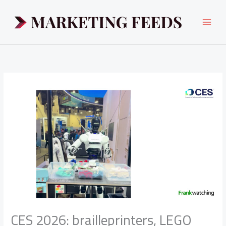
Ga
naar
de
inhoud
CES 2026: brailleprinters, LEGO