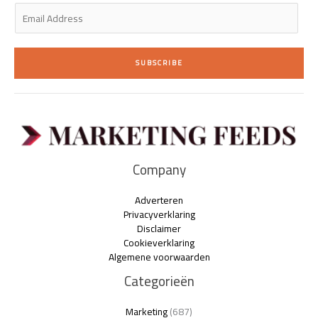
E
m
a
i
SUBSCRIBE
l
*
Company
Adverteren
Privacyverklaring
Disclaimer
Cookieverklaring
Algemene voorwaarden
Categorieën
Marketing
(687)