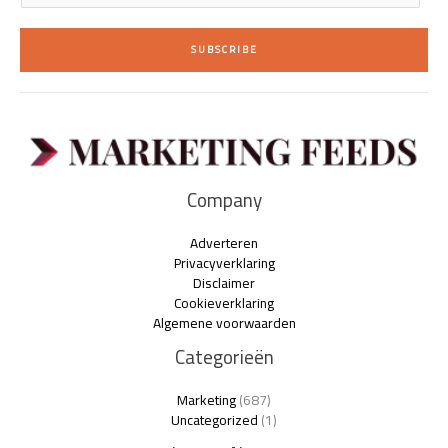
a
i
SUBSCRIBE
l
*
Company
Adverteren
Privacyverklaring
Disclaimer
Cookieverklaring
Algemene voorwaarden
Categorieën
Marketing
(687)
Uncategorized
(1)