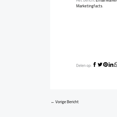
Het bericht
Email Market
Marketingfacts
.
Delen op:
←
Vorige Bericht