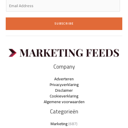
E
m
a
i
SUBSCRIBE
l
*
Company
Adverteren
Privacyverklaring
Disclaimer
Cookieverklaring
Algemene voorwaarden
Categorieën
Marketing
(687)