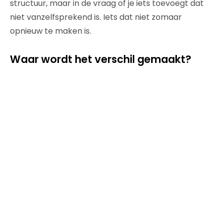
structuur, maar in de vraag of je iets toevoegt dat
niet vanzelfsprekend is. Iets dat niet zomaar
opnieuw te maken is.
Waar wordt het verschil gemaakt?
Misschien verklaart dat ook waarom het lastig is
om GEO als rol of specialisme te definiëren. Het zit
namelijk niet op één plek. Het raakt aan content,
aan zichtbaarheid, aan hoe je als organisatie ergens
voor staat en of dat ook buiten je eigen kanalen
wordt herkend. Of anderen je verhaal oppakken, of
je wordt genoemd en gebruikt als bron. Dat maakt
het minder een nieuwe rol, en meer een andere
manier van kijken. De vraag is dan niet zozeer wie
‘GEO doet’, maar waar in je organisatie het verschil
wordt gemaakt.