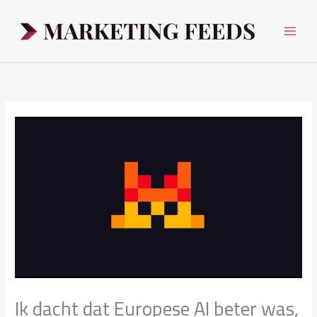
Ga
naar
de
inhoud
Ik dacht dat Europese AI beter was,