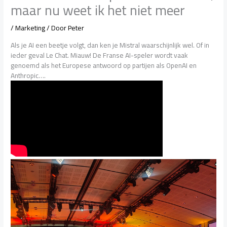
maar nu weet ik het niet meer
/
Marketing
/ Door
Peter
Als je AI een beetje volgt, dan ken je Mistral waarschijnlijk wel. Of in
ieder geval Le Chat. Miauw! De Franse AI-speler wordt vaak
genoemd als het Europese antwoord op partijen als OpenAI en
Anthropic….