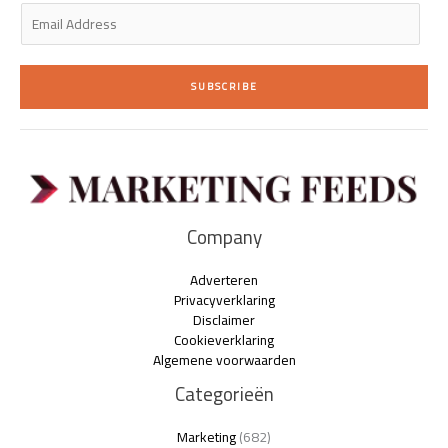
E
m
a
i
SUBSCRIBE
l
*
Company
Adverteren
Privacyverklaring
Disclaimer
Cookieverklaring
Algemene voorwaarden
Categorieën
Marketing
(682)