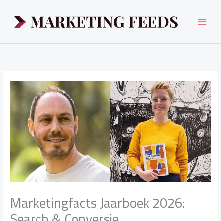
Ga
naar
de
inhoud
Marketingfacts Jaarboek 2026:
Search & Conversie