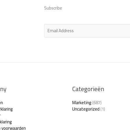
Subscribe
E
m
a
i
l
*
ny
Categorieën
en
Marketing
(687)
klaring
Uncategorized
(1)
r
klaring
 voorwaarden