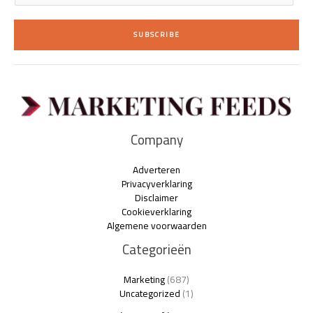
a
i
SUBSCRIBE
l
*
Company
Adverteren
Privacyverklaring
Disclaimer
Cookieverklaring
Algemene voorwaarden
Categorieën
Marketing
(687)
Uncategorized
(1)