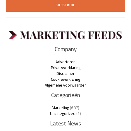
i
SUBSCRIBE
l
*
Company
Adverteren
Privacyverklaring
Disclaimer
Cookieverklaring
Algemene voorwaarden
Categorieën
Marketing
(687)
Uncategorized
(1)
Latest News