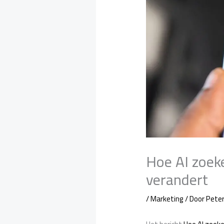
Hoe AI zoek
verandert
/
Marketing
/ Door
Pete