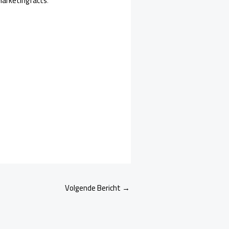
arketingfacts
.
Volgende Bericht
→