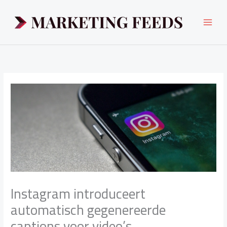
Ga
naar
de
inhoud
Instagram introduceert
automatisch gegenereerde
captions voor video’s