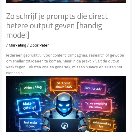
Zo schrijf je prompts die direct
betere output geven [handig
model]
/
Marketing
/ Door
Peter
Iedereen gebruikt AI. Voor content, campagnes, research of gewoon
om sneller tot ideeën te komen. Maar in de praktijk valt de output
vaak tegen. Teksten voelen generiek, missen nuance en sluiten net
niet aan bij…